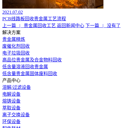
2021.07.02
PCB线路板回收贵金属工艺流程
上一篇
|
贵金属回收工艺
返回新闻中心
下一篇
|
没有了
解决方案
贵金属精炼
废催化剂回收
电子垃圾回收
高品位贵金属及合金物料回收
低含量溶液回收贵金属
低含量贵金属固体废料回收
产品中心
溶解/过滤设备
电解设备
熔铸设备
萃取设备
离子交换设备
环保设备