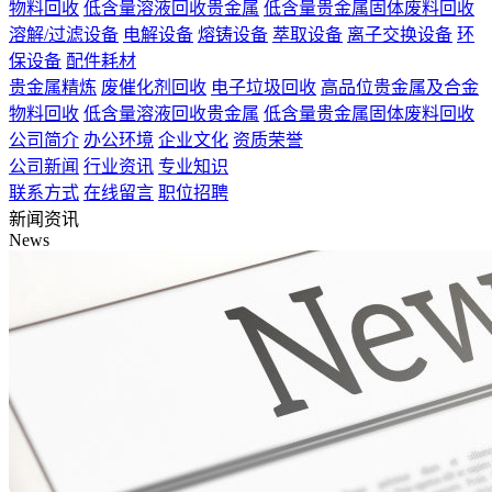
物料回收
低含量溶液回收贵金属
低含量贵金属固体废料回收
溶解/过滤设备
电解设备
熔铸设备
萃取设备
离子交换设备
环
保设备
配件耗材
贵金属精炼
废催化剂回收
电子垃圾回收
高品位贵金属及合金
物料回收
低含量溶液回收贵金属
低含量贵金属固体废料回收
公司简介
办公环境
企业文化
资质荣誉
公司新闻
行业资讯
专业知识
联系方式
在线留言
职位招聘
新闻资讯
News