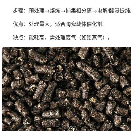
步骤：预处理→熔炼→捕集相分离→电解/酸浸提纯
优点：处理量大，适合陶瓷载体催化剂。
缺点：能耗高，需处理废气（如铅蒸气）。