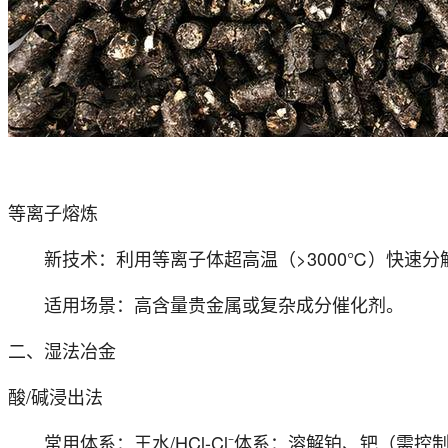
等离子熔炼
新技术：利用等离子体超高温（>3000℃）快速
适用场景：高含量贵金属或复杂成分催化剂。
二、湿法冶金
酸/碱浸出法
常用体系：王水/HCl-Cl⁻体系：溶解铂、钯（需