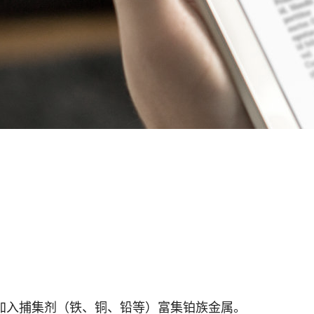
剂，加入捕集剂（铁、铜、铅等）富集铂族金属。