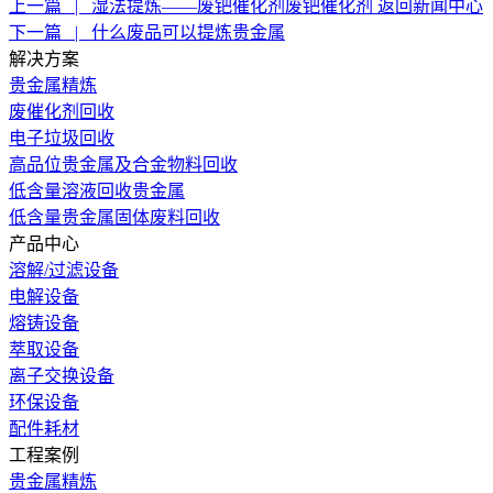
上一篇
|
湿法提炼——废钯催化剂废钯催化剂
返回新闻中心
下一篇
|
什么废品可以提炼贵金属
解决方案
贵金属精炼
废催化剂回收
电子垃圾回收
高品位贵金属及合金物料回收
低含量溶液回收贵金属
低含量贵金属固体废料回收
产品中心
溶解/过滤设备
电解设备
熔铸设备
萃取设备
离子交换设备
环保设备
配件耗材
工程案例
贵金属精炼