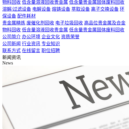
物料回收
低含量溶液回收贵金属
低含量贵金属固体废料回收
溶解/过滤设备
电解设备
熔铸设备
萃取设备
离子交换设备
环
保设备
配件耗材
贵金属精炼
废催化剂回收
电子垃圾回收
高品位贵金属及合金
物料回收
低含量溶液回收贵金属
低含量贵金属固体废料回收
公司简介
办公环境
企业文化
资质荣誉
公司新闻
行业资讯
专业知识
联系方式
在线留言
职位招聘
新闻资讯
News