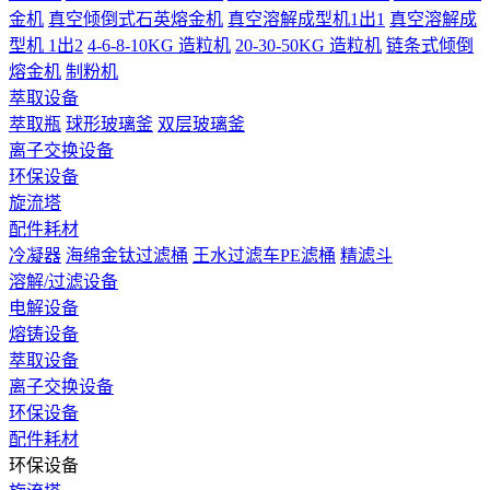
金机
真空倾倒式石英熔金机
真空溶解成型机1出1
真空溶解成
型机 1出2
4-6-8-10KG 造粒机
20-30-50KG 造粒机
链条式倾倒
熔金机
制粉机
萃取设备
萃取瓶
球形玻璃釜
双层玻璃釜
离子交换设备
环保设备
旋流塔
配件耗材
冷凝器
海绵金钛过滤桶
王水过滤车PE滤桶
精滤斗
溶解/过滤设备
电解设备
熔铸设备
萃取设备
离子交换设备
环保设备
配件耗材
环保设备