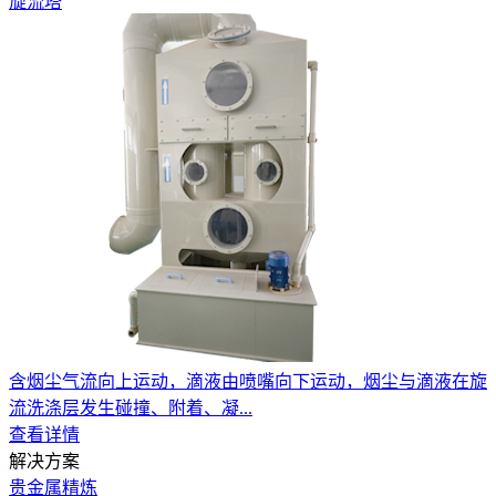
旋流塔
含烟尘气流向上运动，滴液由喷嘴向下运动，烟尘与滴液在旋
流洗涤层发生碰撞、附着、凝...
查看详情
解决方案
贵金属精炼