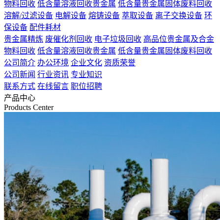
物料回收
低含量溶液回收贵金属
低含量贵金属固体废料回收
溶解/过滤设备
电解设备
熔铸设备
萃取设备
离子交换设备
环
保设备
配件耗材
贵金属精炼
废催化剂回收
电子垃圾回收
高品位贵金属及合金
物料回收
低含量溶液回收贵金属
低含量贵金属固体废料回收
公司简介
办公环境
企业文化
资质荣誉
公司新闻
行业资讯
专业知识
联系方式
在线留言
职位招聘
产品中心
Products Center