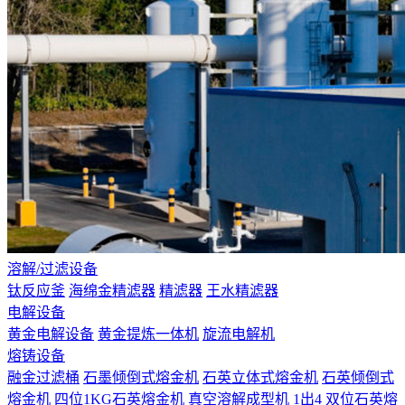
溶解/过滤设备
钛反应釜
海绵金精滤器
精滤器
王水精滤器
电解设备
黄金电解设备
黄金提炼一体机
旋流电解机
熔铸设备
融金过滤桶
石墨倾倒式熔金机
石英立体式熔金机
石英倾倒式
熔金机
四位1KG石英熔金机
真空溶解成型机 1出4
双位石英熔