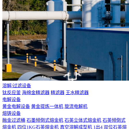
溶解/过滤设备
钛反应釜
海绵金精滤器
精滤器
王水精滤器
电解设备
黄金电解设备
黄金提炼一体机
旋流电解机
熔铸设备
融金过滤桶
石墨倾倒式熔金机
石英立体式熔金机
石英倾倒式
熔金机
四位1KG石英熔金机
真空溶解成型机 1出4
双位石英熔