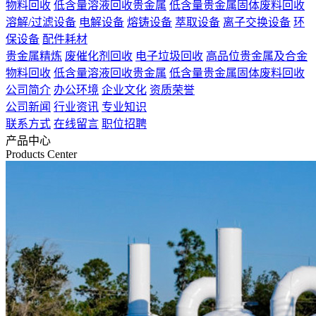
物料回收
低含量溶液回收贵金属
低含量贵金属固体废料回收
溶解/过滤设备
电解设备
熔铸设备
萃取设备
离子交换设备
环
保设备
配件耗材
贵金属精炼
废催化剂回收
电子垃圾回收
高品位贵金属及合金
物料回收
低含量溶液回收贵金属
低含量贵金属固体废料回收
公司简介
办公环境
企业文化
资质荣誉
公司新闻
行业资讯
专业知识
联系方式
在线留言
职位招聘
产品中心
Products Center