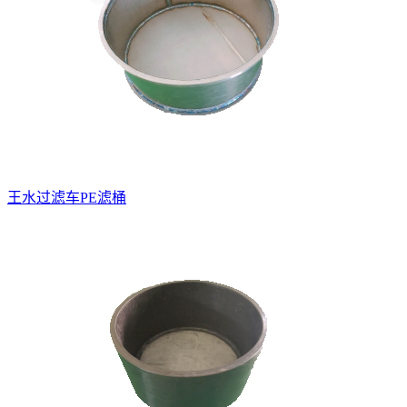
王水过滤车PE滤桶