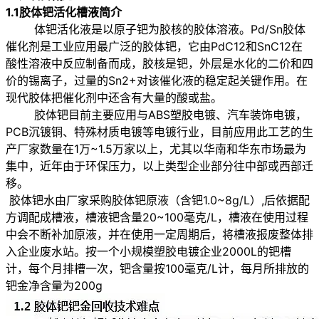
1.1
胶体钯活化槽液简介
体钯活化液是以原子钯为胶核的胶体溶液。Pd/Sn胶体
催化剂是工业应用最广泛的胶体钯，它由PdC12和SnC12在
酸性溶液中反应制备而成，胶核是钯，外层是水化的二价和四
价的锡离子，过量的Sn2+对该催化液的稳定起关键作用。在
现代胶体把催化剂中还含有大量的酸或盐。
胶体钯目前主要应用与ABS塑胶电镀、汽车装饰电镀，
PCB沉镀铜、特殊材质电镀等电镀行业，目前应用此工艺的生
产厂家数量在1万~1.5万家以上，尤其以华南和华东市场最为
集中，近年由于环保压力，以上类型企业部分往中部或西部迁
移。
胶体钯水由厂家采购胶体钯原液（含钯1.0~8g/L）,后依据配
方调配成槽液，槽液钯含量20~100毫克/L，槽液在使用过程
中会不断补加原液，并在使用一定周期后，将槽液报废整体排
入企业废水站。按一个小规模塑胶电镀企业2000L的钯槽
计，每个月排槽一次，钯含量按100毫克/L计，每月所排放的
钯金净含量为200g