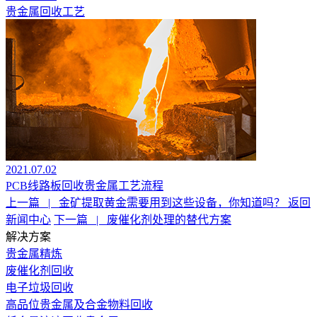
贵金属回收工艺
2021.07.02
PCB线路板回收贵金属工艺流程
上一篇
|
金矿提取黄金需要用到这些设备，你知道吗？
返回
新闻中心
下一篇
|
废催化剂处理的替代方案
解决方案
贵金属精炼
废催化剂回收
电子垃圾回收
高品位贵金属及合金物料回收