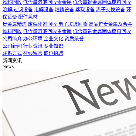
物料回收
低含量溶液回收贵金属
低含量贵金属固体废料回收
溶解/过滤设备
电解设备
熔铸设备
萃取设备
离子交换设备
环
保设备
配件耗材
贵金属精炼
废催化剂回收
电子垃圾回收
高品位贵金属及合金
物料回收
低含量溶液回收贵金属
低含量贵金属固体废料回收
公司简介
办公环境
企业文化
资质荣誉
公司新闻
行业资讯
专业知识
联系方式
在线留言
职位招聘
新闻资讯
News